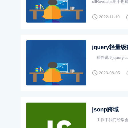
ollReveal.
需要给元素增加data-sc
2022-11-10
jquery轻
插件说明jquery.co
2023-08-05
jsonp跨域
工作中我们经常会请