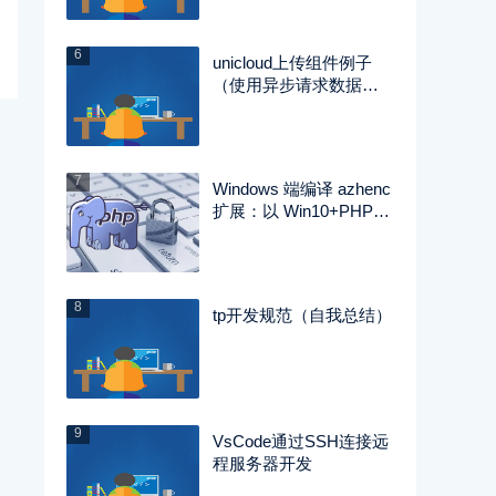
6
unicloud上传组件例子
（使用异步请求数据同
步化处理【vue2】）
7
Windows 端编译 azhenc
扩展：以 Win10+PHP8.
0.25 为例
8
tp开发规范（自我总结）
9
VsCode通过SSH连接远
程服务器开发