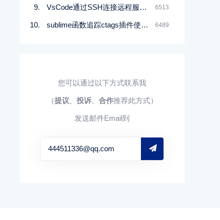
VsCode通过SSH连接远程服务器开发
6513
sublime函数追踪ctags插件使用方法
6489
您可以通过以下方式联系我
（
提议
、
投诉
、
合作
推荐此方式）
发送邮件Email到
444511336@qq.com