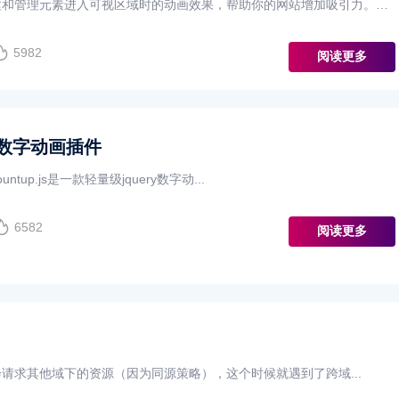
js用于创建和管理元素进入可视区域时的动画效果，帮助你的网站增加吸引力。只
roll-reveal属性，当元素...
5982
阅读更多
量级数字动画插件
untup.js是一款轻量级jquery数字动...
6582
阅读更多
求其他域下的资源（因为同源策略），这个时候就遇到了跨域...