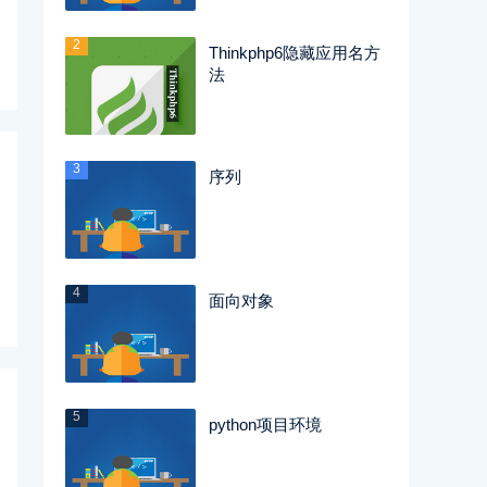
2
Thinkphp6隐藏应用名方
法
3
序列
4
面向对象
5
python项目环境